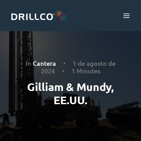
Productos
Seguridad y productividad
In
Cantera
•
1 de agosto de
2024
•
1 Minutes
Investigación
Gilliam & Mundy,
Nosotros
EE.UU.
Comunidad
Contacto